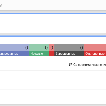
ий
0
0
0
0
анированные
Начатые
Завершенные
Отклоненные
Со свежими изменени