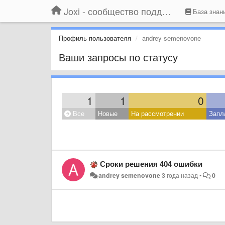
Joxi - сообщество поддержки
База знан
Профиль пользователя
andrey semenovone
Ваши запросы по статусу
1
1
0
Все
Новые
На рассмотрении
Запл
Сроки решения 404 ошибки
andrey semenovone
3 года назад
•
0