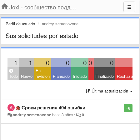
Joxi - сообщество поддержки
Perfil de usuario
andrey semenovone
Sus solicitudes por estado
1
1
0
0
0
0
0
0
En
Todo
Nuevo
revisión
Planeado
Iniciado
Finalizado
Rechazado
Última actualización
Сроки решения 404 ошибки
+6
andrey semenovone
hace 3 años
•
0