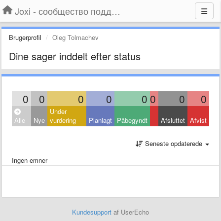
Joxi - сообщество поддержки
Brugerprofil
Oleg Tolmachev
Dine sager inddelt efter status
0
0
0
0
0
0
0
0
Under
Alle
Nye
vurdering
Planlagt
Påbegyndt
Afsluttet
Afvist
Seneste opdaterede
Ingen emner
Kundesupport
af UserEcho