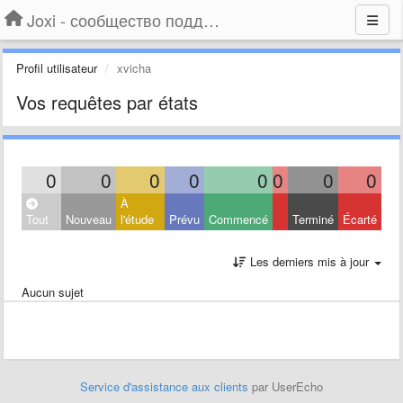
Joxi - сообщество поддержки
Profil utilisateur
xvicha
Vos requêtes par états
0
0
0
0
0
0
0
0
À
Tout
Nouveau
l'étude
Prévu
Commencé
Terminé
Écarté
Les derniers mis à jour
Aucun sujet
Service d'assistance aux clients
par UserEcho