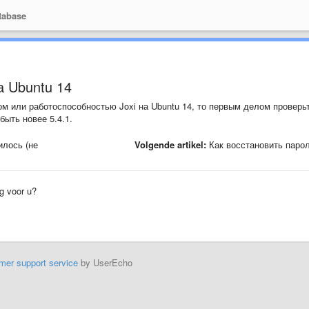
tabase
а Ubuntu 14
м или работоспособностью Joxi на Ubuntu 14, то первым делом проверьт
быть новее 5.4.1.
илось (не
Volgende artikel:
Как восстановить паро
ig voor u?
mer support service
by UserEcho