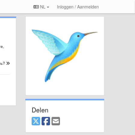
NL
Inloggen / Aanmelden
е,
ль?
Delen