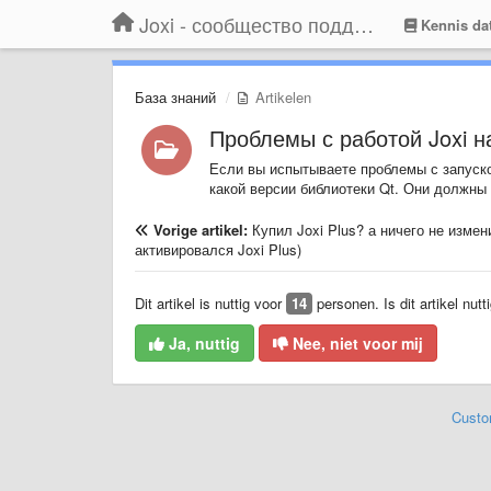
Joxi - сообщество поддержки
Kennis da
База знаний
Artikelen
Проблемы с работой Joxi н
Если вы испытываете проблемы с запуско
какой версии библиотеки Qt. Они должны 
Vorige artikel:
Купил Joxi Plus? а ничего не измен
активировался Joxi Plus)
Dit artikel is nuttig voor
14
personen. Is dit artikel nutt
Ja, nuttig
Nee, niet voor mij
Custo