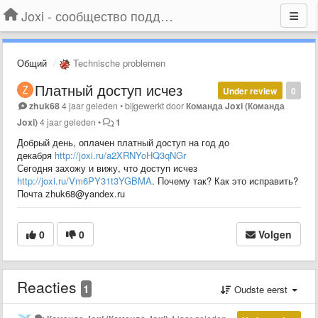
Joxi - сообщество поддержки
Общий
Technische problemen
Платный доступ исчез
Under review
0
zhuk68
4 jaar geleden
•
bijgewerkt door
Команда Joxi (Команда
Joxi)
4 jaar geleden
•
1
Добрый день, оплачен платный доступ на год до
декабря
http://joxi.ru/a2XRNYoHQ3qNGr
Сегодня захожу и вижу, что доступ исчез
http://joxi.ru/Vm6PY31t3YGBMA
. Почему так? Как это исправить?
Почта zhuk68@yandex.ru
0
0
Volgen
Reacties
1
Oudste eerst