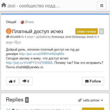
Joxi - сообщество поддержки
Общий
Errors
Платный доступ исчез
Under review
0
zhuk68
fa 4 anys
•
updated by
Команда Joxi (Команда Joxi)
fa 4
anys
•
1
Добрый день, оплачен платный доступ на год до
декабря
http://joxi.ru/a2XRNYoHQ3qNGr
Сегодня захожу и вижу, что доступ исчез
http://joxi.ru/Vm6PY31t3YGBMA
. Почему так? Как это исправить?
Почта zhuk68@yandex.ru
0
0
Follow
Replies
1
vells primer