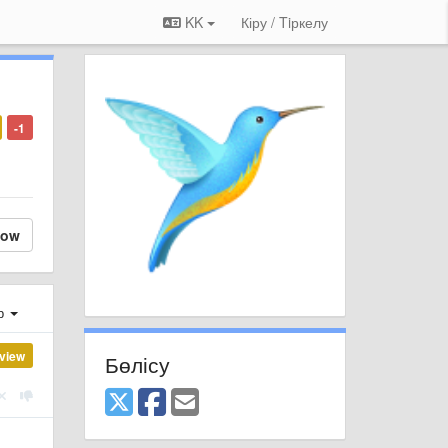
KK
Кіру / Tiркелу
-1
low
ер
view
Бөлісу