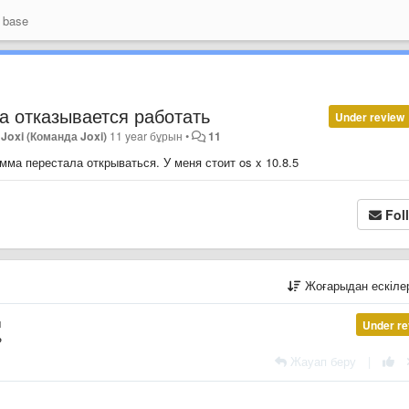
 base
а отказывается работать
Under review
Joxi (Команда Joxi)
11 year бұрын
•
11
амма перестала открываться. У меня стоит os x 10.8.5
Fol
Жоғарыдан ескіл
н
Under re
?
Жауап беру
|