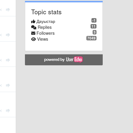
Topic stats
-1
Дауыстар
11
Replies
3
Followers
7049
Views