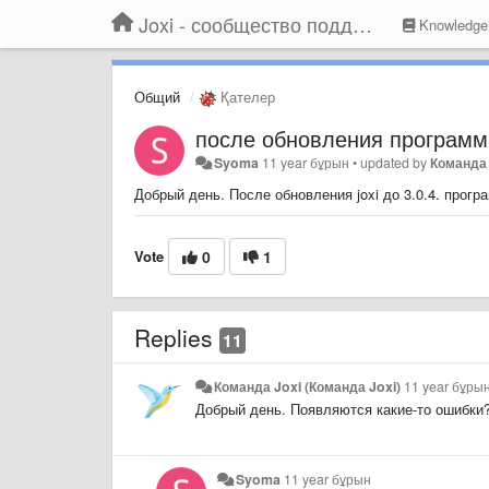
Joxi - сообщество поддержки
Knowledge
Общий
Қателер
после обновления программ
Syoma
11 year бұрын
•
updated by
Команда 
Добрый день. После обновления joxi до 3.0.4. прогр
Vote
0
1
Replies
11
Команда Joxi (Команда Joxi)
11 year бұры
Добрый день. Появляются какие-то ошибки
Syoma
11 year бұрын