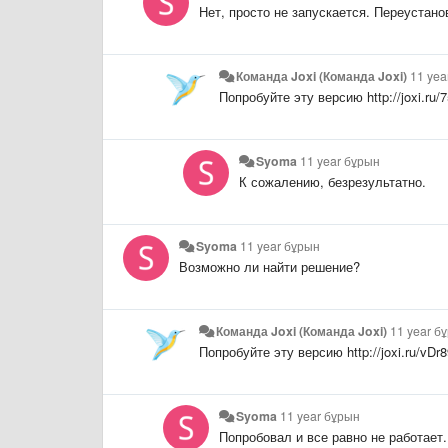
Нет, просто не запускается. Переустано
Команда Joxi (Команда Joxi)
11 yea
Попробуйте эту версию
http://joxi.r
Syoma
11 year бұрын
К сожалению, безрезультатно.
Syoma
11 year бұрын
Возможно ли найти решение?
Команда Joxi (Команда Joxi)
11 year б
Попробуйте эту версию
http://joxi.ru/v
Syoma
11 year бұрын
Попробовал и все равно не работает.