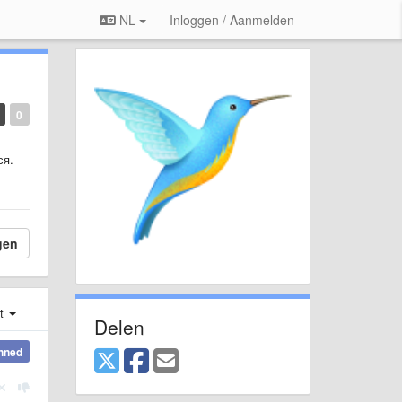
NL
Inloggen / Aanmelden
0
ся.
gen
st
Delen
nned