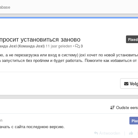
abase
просит установиться заново
Fixed
нда Joxi (Команда Joxi)
11 jaar geleden
•
3
 а не перезагрузка или вход в систему) joxi хочет по новой установить
 запуститься без проблем и будет работать. Помогите как избавиться от
Vol
Oudste eer
en
Pla
качать с сайта последнюю версию.
Antwoorden
|