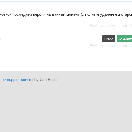
новкой последней версии на данный момент (с полным удалением старой
Antwoorden
|
en
Fixed
Antw
Antwoorden
|
mer support service
by UserEcho