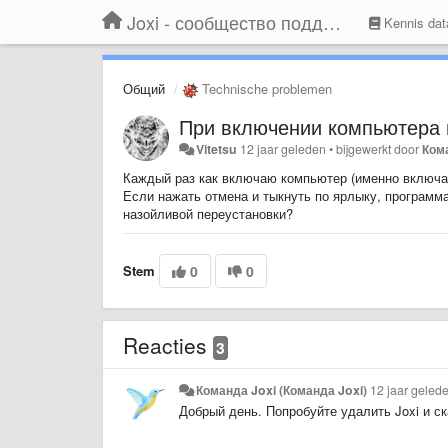
Joxi - сообщество поддержки
Kennis dat
Общий
Technische problemen
При включении компьютера 
Vitetsu
12 jaar geleden
•
bijgewerkt door
Кома
Каждый раз как включаю компьютер (именно включаю,
Если нажать отмена и тыкнуть по ярлыку, программа
назойливой переустановки?
Stem
0
0
Reacties
3
Команда Joxi (Команда Joxi)
12 jaar geled
Добрый день. Попробуйте удалить Joxi и с