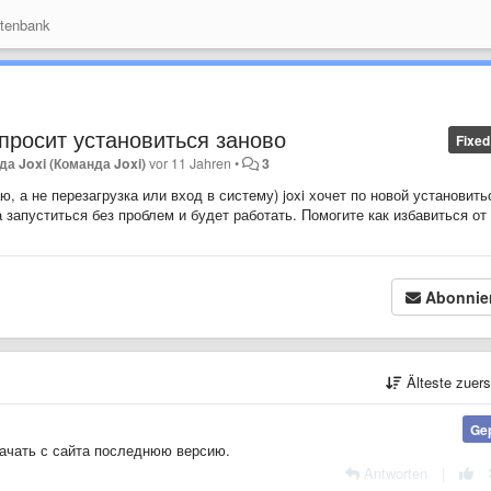
tenbank
просит установиться заново
Fixed
да Joxi (Команда Joxi)
vor 11 Jahren
•
3
 а не перезагрузка или вход в систему) joxi хочет по новой установить
 запуститься без проблем и будет работать. Помогите как избавиться от
Abonnie
Älteste zuer
Ge
качать с сайта последнюю версию.
Antworten
|