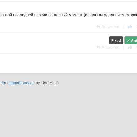
новкой последней версии на данный момент (с полным удалением старой
Antworten
|
Fixed
Ant
Antworten
|
mer support service
by UserEcho