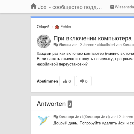
Joxi - сообщество поддержки
Wissensda
Общий
Fehler
При включении компьютера 
Vitetsu
vor 12 Jahren
•
aktualisiert von
Коман
Каждый раз как включаю компьютер (именно включаю,
Если нажать отмена и тыкнуть по ярлыку, программа
назойливой переустановки?
Abstimmen
0
0
Antworten
3
Команда Joxi (Команда Joxi)
vor 12 Jahren
Добрый день. Попробуйте удалить Joxi и с