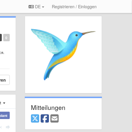
DE
Registrieren / Einloggen
0
ся.
ren
st
Mitteilungen
plant