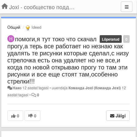
Joxi - сообщество поддержки
Общий
Ideed
помоги,я тут токо что скачал
Lõpetatud
0
прогу,а терь все работает но незнаю как
удалять те рисунки которые сделал,с низу
стрелочка есть она удаляет но не все,и
когда по новой открываю прогу то там эти
рисунки и все еще стоят там,особенно
стрелки!!!
Нако
12 aastat tagasi
•
uuendaja
Команда Joxi (Команда Joxi)
12
aastat tagasi
•
0
0
0
Jälgi