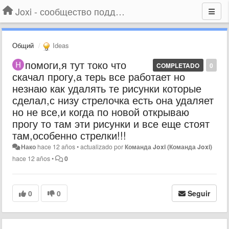
Joxi - сообщество поддержки
Общий
Ideas
помоги,я тут токо что
COMPLETADO
0
скачал прогу,а терь все работает но
незнаю как удалять те рисунки которые
сделал,с низу стрелочка есть она удаляет
но не все,и когда по новой открываю
прогу то там эти рисунки и все еще стоят
там,особенно стрелки!!!
Нако
hace 12 años
•
actualizado por
Команда Joxi (Команда Joxi)
hace 12 años
•
0
0
0
Seguir