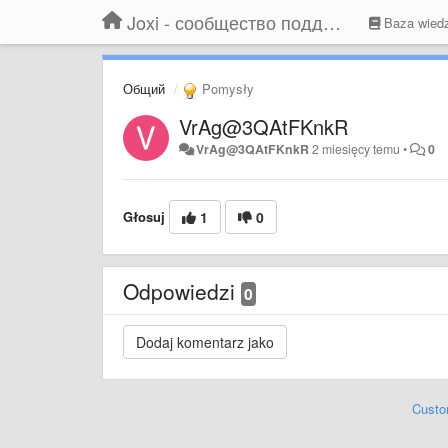
Joxi - сообщество поддержки
Baza wied
Общий
Pomysły
VrAg@3QAtFKnkR
VrAg@3QAtFKnkR
2 miesięcy temu
•
0
Głosuj
1
0
Odpowiedzi
0
Custo