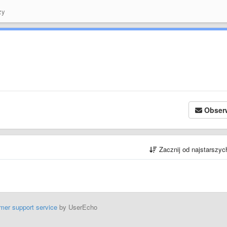
zy
Obser
Zacznij od najstarszy
mer support service
by UserEcho