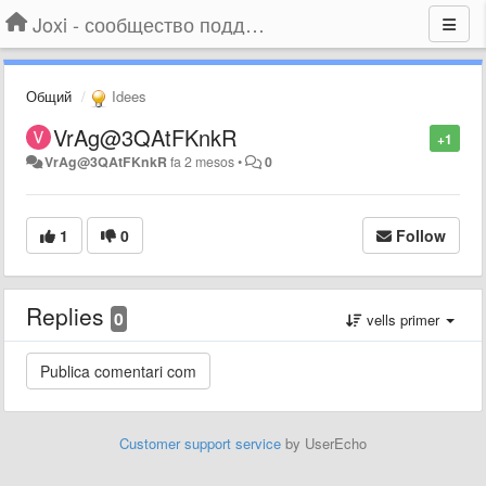
Joxi - сообщество поддержки
Общий
Idees
VrAg@3QAtFKnkR
+1
VrAg@3QAtFKnkR
fa 2 mesos
•
0
1
0
Follow
Replies
0
vells primer
Customer support service
by UserEcho