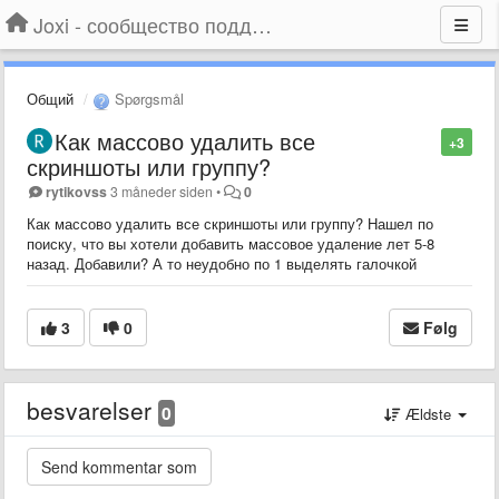
Joxi - сообщество поддержки
Общий
Spørgsmål
Как массово удалить все
+3
скриншоты или группу?
rytikovss
3 måneder siden
•
0
Как массово удалить все скриншоты или группу? Нашел по
поиску, что вы хотели добавить массовое удаление лет 5-8
назад. Добавили? А то неудобно по 1 выделять галочкой
3
0
Følg
besvarelser
0
Ældste