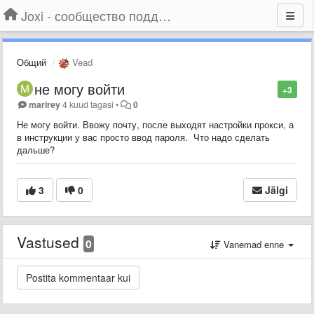
Joxi - сообщество поддержки
Общий
Vead
не могу войти
+3
marirey
4 kuud tagasi
•
0
Не могу войти. Ввожу почту, после выходят настройки прокси, а
в инструкции у вас просто ввод пароля. Что надо сделать
дальше?
3
0
Jälgi
Vastused
0
Vanemad enne