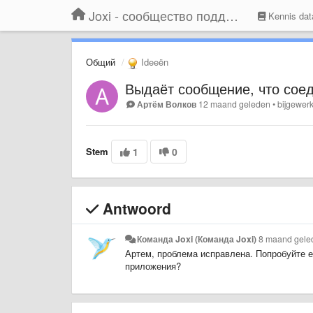
Joxi - сообщество поддержки
Kennis dat
Общий
Ideeën
Выдаёт сообщение, что соед
Артём Волков
12 maand geleden
•
bijgewer
Stem
1
0
Antwoord
Команда Joxi (Команда Joxi)
8 maand gele
Артем, проблема исправлена. Попробуйте ещ
приложения?