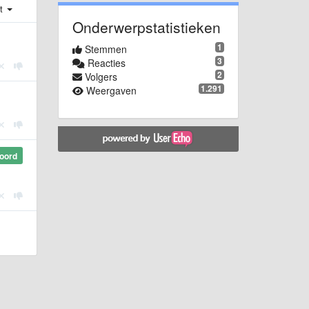
st
Onderwerpstatistieken
1
Stemmen
3
Reacties
2
Volgers
1.291
Weergaven
oord