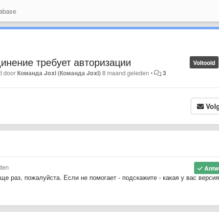
abase
инение требует авторизации
Voltooid
kt door
Команда Joxi (Команда Joxi)
8 maand geleden
•
3
Vol
den
Antw
е раз, пожалуйста. Если не помогает - подскажите - какая у вас версия