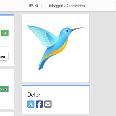
NL
Inloggen / Aanmelden
+1
gen
oord
Delen