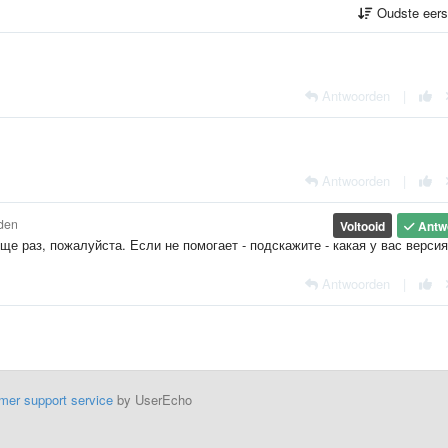
Oudste eer
Antwoorden
|
Antwoorden
|
den
Voltooid
Antw
е раз, пожалуйста. Если не помогает - подскажите - какая у вас версия
Antwoorden
|
mer support service
by UserEcho