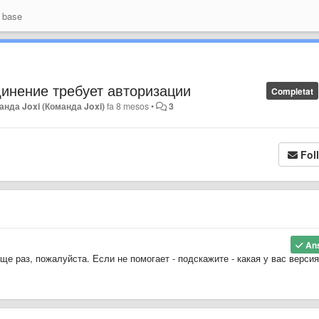
 base
инение требует авторизации
Completat
анда Joxi (Команда Joxi)
fa 8 mesos
•
3
Fol
An
е раз, пожалуйста. Если не помогает - подскажите - какая у вас версия