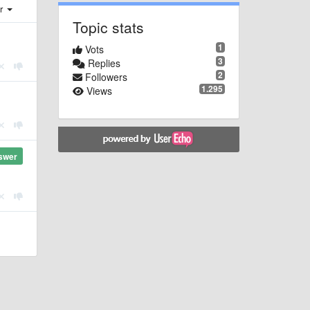
er
Topic stats
1
Vots
3
Replies
2
Followers
1.295
Views
swer