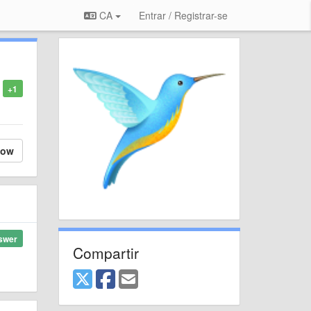
CA
Entrar / Registrar-se
+1
low
swer
Compartir