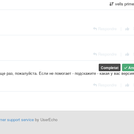
vells prim
Respondre
|
Respondre
|
Completat
An
е раз, пожалуйста. Если не помогает - подскажите - какая у вас версия
Respondre
|
mer support service
by UserEcho