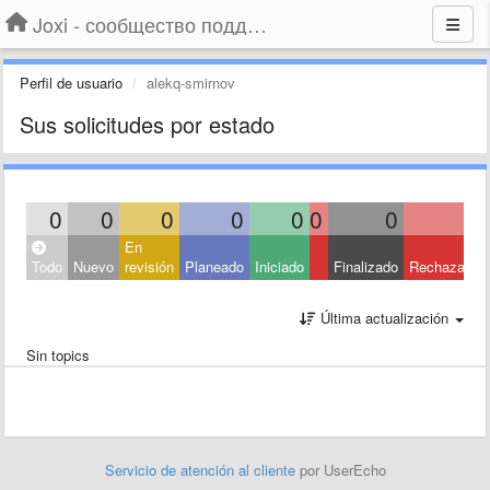
Joxi - сообщество поддержки
Perfil de usuario
alekq-smirnov
Sus solicitudes por estado
0
0
0
0
0
0
0
0
En
Todo
Nuevo
revisión
Planeado
Iniciado
Finalizado
Rechazado
Última actualización
Sin topics
Servicio de atención al cliente
por UserEcho