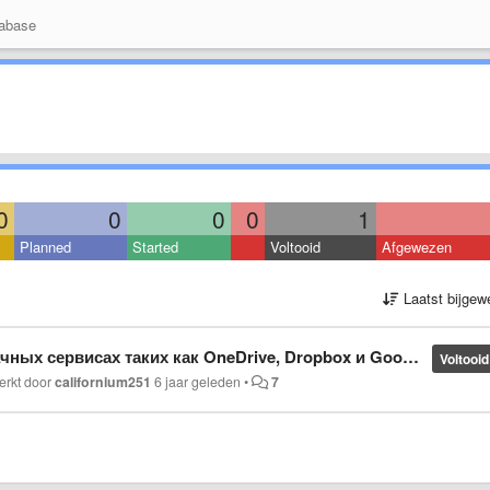
abase
0
0
0
0
1
Planned
Started
Voltooid
Afgewezen
Laatst bijgew
 сервисах таких как OneDrive, Dropbox и GoogleDrive!
Voltooid
erkt door
californium251
6 jaar geleden
•
7