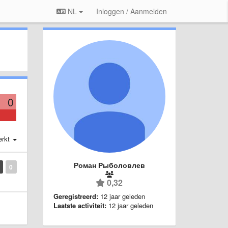
NL
Inloggen / Aanmelden
0
erkt
Роман Рыболовлев
0
0,32
Geregistreerd:
12 jaar geleden
Laatste activiteit:
12 jaar geleden