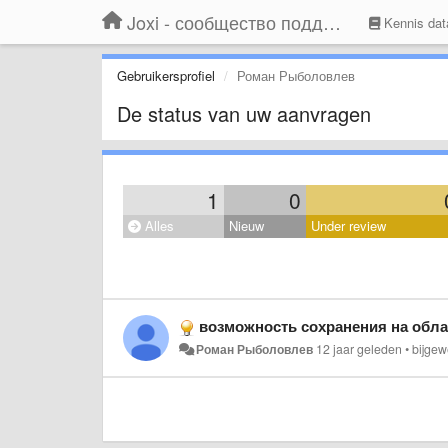
Joxi - сообщество поддержки
Kennis dat
Gebruikersprofiel
Роман Рыболовлев
De status van uw aanvragen
1
0
Alles
Nieuw
Under review
возможность сохранения на облачных
Роман Рыболовлев
12 jaar geleden
•
bijgew