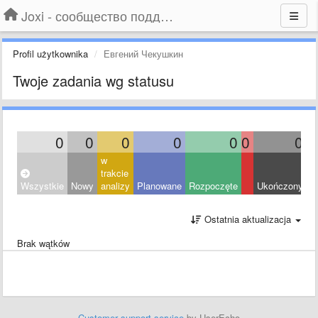
Joxi - сообщество поддержки
Profil użytkownika
Евгений Чекушкин
Twoje zadania wg statusu
0
0
0
0
0
0
0
w
trakcie
Wszystkie
Nowy
analizy
Planowane
Rozpoczęte
Ukończony
O
Ostatnia aktualizacja
Brak wątków
Customer support service
by UserEcho