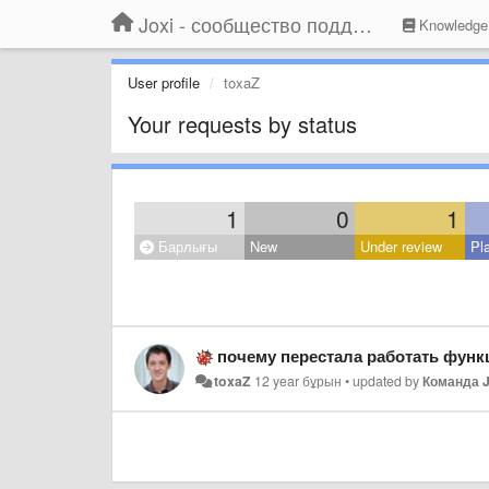
Joxi - сообщество поддержки
Knowledge
User profile
toxaZ
Your requests by status
1
0
1
Барлығы
New
Under review
Pl
почему перестала работать функция загрузки 
toxaZ
12 year бұрын
•
updated by
Команда J