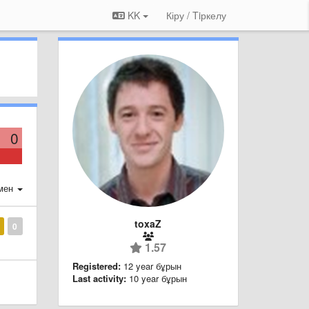
KK
Кіру / Tiркелу
0
мен
toxaZ
0
1.57
Registered:
12 year бұрын
Last activity:
10 year бұрын