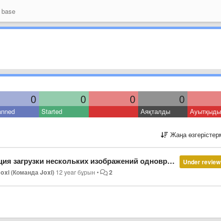
 base
0
0
0
0
anned
Started
Аяқталды
Ауытқыды
Жаңа өзгерістер
нескольких изображений одновременно (через контекстное меню)
Under review
oxi (Команда Joxi)
12 year бұрын
•
2