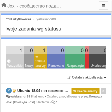
Joxi - сообщество поддержки
Profil użytkownika
yaleksandr89
Twoje zadania wg statusu
1
0
1
0
0
0
0
w
trakcie
Wszystkie
Nowy
analizy
Planowane
Rozpoczęte
Ukończony
O
Ostatnia aktualizacja
Ubuntu 18.04 нет возможно авторизоваться (Joxi plus)
W trakcie analizy
0
yaleksandr89
8 lat temu
•
Ostatnio zmodyfikowane przez
Команда
Joxi (Команда Joxi)
8 lat temu
•
1