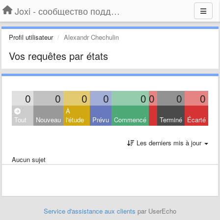
Joxi - сообщество поддержки
Profil utilisateur
Alexandr Chechulin
Vos requêtes par états
0
0
0
0
0
0
0
0
À
Tout
Nouveau
l'étude
Prévu
Commencé
Terminé
Écarté
Les derniers mis à jour
Aucun sujet
Service d'assistance aux clients
par UserEcho