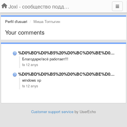
Joxi - сообщество поддержки
Perfil d'usuari
Миша Топтыгин
Your comments
%D0%BD%D0%B5%20%D0%BC%D0%BE%D0%B3%D1%83%20%D0%B2%D0%BE%D0%B9%D1%82%D0%B8
Благодарю!всё работает!!!
fa 12 anys
%D0%BD%D0%B5%20%D0%BC%D0%BE%D0%B3%D1%83%20%D0%B2%D0%BE%D0%B9%D1%82%D0%B8
windows xp
fa 12 anys
Customer support service
by UserEcho