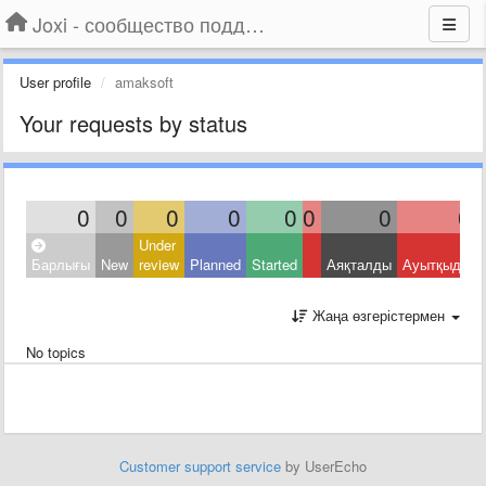
Joxi - сообщество поддержки
User profile
amaksoft
Your requests by status
0
0
0
0
0
0
0
0
Under
Барлығы
New
review
Planned
Started
Аяқталды
Ауытқыды
Жаңа өзгерістермен
No topics
Customer support service
by UserEcho