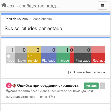
Joxi - сообщество поддержки
Perfil de usuario
Zaharchenko
Sus solicitudes por estado
1
0
0
0
1
0
0
0
En
Todo
Nuevo
revisión
Planeado
Iniciado
Finalizado
Rechazado
Última actualización
Ошибка при создании скриншота
Iniciado
0
Zaharchenko
hace 12 años
•
actualizado por
Команда Joxi
(Команда Joxi)
hace 12 años
•
6