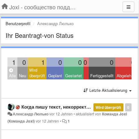
Joxi - сообщество поддержки
Benutzerprofil
Александр Люлько
Ihr Beantragt-von Status
1
0
1
0
0
0
0
0
Wird
Alle
Neu
überprüft
Geplant
Gestartet
Fertiggestellt
Abgelehnt
Letzte Aktualisierung
Когда пишу текст, некорректно работают кнопки Home End Pageup Pagedown
Wird überprüft
0
Александр Люлько
vor 12 Jahren
•
aktualisiert von
Команда Joxi
(Команда Joxi)
vor 12 Jahren
•
1