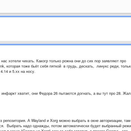
а нас хотели чихать. Какогр только рожна они до сих пор заявляют про
nk, которая тоже бьёт себя пяткой в грудь, дескать, линукс реди, тольк
4.14 и 5.хх на носу.
е, инфаркт хватит, они Федора 26 пытаются догнать, а вы тут про 28. Жал
из репозитория. А Wayland и Xorg можно выбрать в окне авторизации, там
тся. Выбрать надо однажды, потом автоматически будет выбранный реж
нкт в меню "Gnome на Xorg" сам за себя говорит, а просто Gnome - это