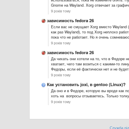
Gnome на Wayland. Xorg отвечает за графич
9 років тому
зависимость fedora 26
Если вас не смущает Xorg вместо Wayland 
как раз Wayland), то под Xorg неплохо рабо
пока что не работает. Но я очень сомневаюс
9 років тому
зависимость fedora 26
Да чихать они хотели на то, что в Федоре 
хватает, чего там возиться с какими-то ли
Федоры, если её фактически нет и не будет.
9 років тому
Как установить joxi, в gentoo (Linux)?
Да оно и в Федоре, которую вы вроде как п
хоть на вопросы отзываетесь. Только толку
9 років тому
Служба під