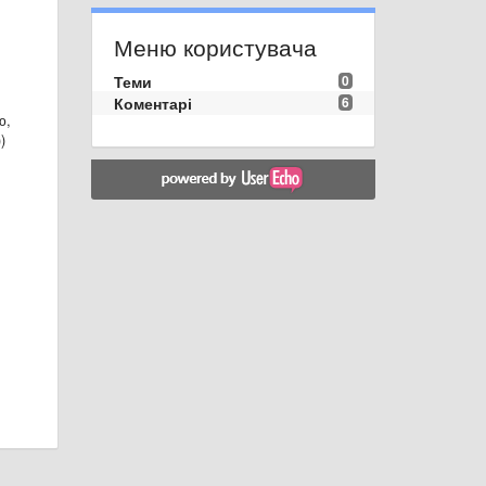
Меню користувача
Теми
0
Коментарі
6
ю,
)