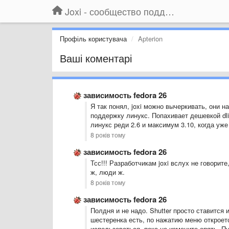
Joxi - сообщество поддержки
Профіль користувача
Apterion
Ваші коментарі
зависимость fedora 26
Я так понял, joxi можно вычеркивать, они н
поддержку линукс. Попахивает дешевкой dli
линукс реди 2.6 и максимум 3.10, когда уже 
8 років тому
зависимость fedora 26
Тсс!!! Разработчикам joxi вслух не говорит
ж, люди ж.
8 років тому
зависимость fedora 26
Полдня и не надо. Shutter просто ставится 
шестеренка есть, по нажатию меню открое
использоваться, пока не измените опять. Пу