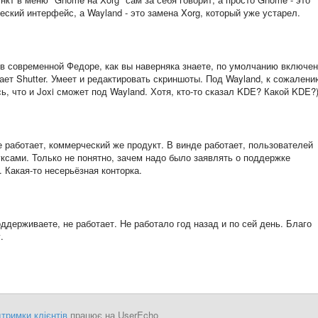
еский интерфейс, а Wayland - это замена Xorg, который уже устарел.
(в современной Федоре, как вы наверняка знаете, по умолчанию включен
тает Shutter. Умеет и редактировать скриншоты. Под Wayland, к сожалени
ь, что и Joxi сможет под Wayland. Хотя, кто-то сказал KDE? Какой KDE?)
не работает, коммерческий же продукт. В винде работает, пользователей
нуксами. Только не понятно, зачем надо было заявлять о поддержке
 Какая-то несерьёзная конторка.
оддерживаете, не работает. Не работало год назад и по сей день. Благо
.
тримки клієнтів
працює на UserEcho