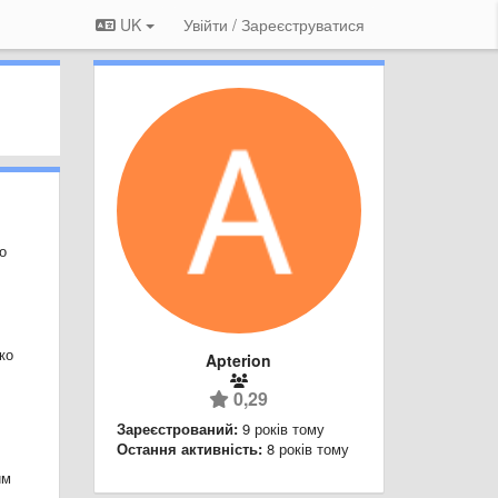
UK
Увійти / Зареєструватися
о
ко
Apterion
0,29
Зареєстрований:
9 років тому
Остання активність:
8 років тому
им