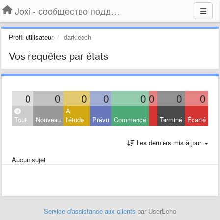
Joxi - сообщество поддержки
Profil utilisateur
darkleech
Vos requêtes par états
0
0
0
0
0
0
0
0
À
Tout
Nouveau
l'étude
Prévu
Commencé
Terminé
Écarté
Les derniers mis à jour
Aucun sujet
Service d'assistance aux clients
par UserEcho