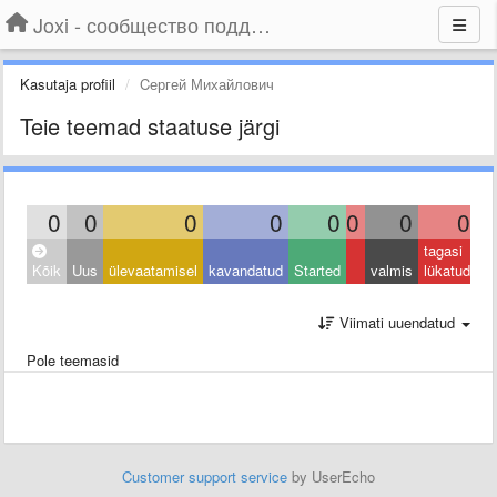
Joxi - сообщество поддержки
Kasutaja profiil
Cергей Михайлович
Teie teemad staatuse järgi
0
0
0
0
0
0
0
0
tagasi
Kõik
Uus
ülevaatamisel
kavandatud
Started
valmis
lükatud
Viimati uuendatud
Pole teemasid
Customer support service
by UserEcho