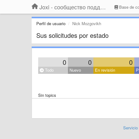
Joxi - сообщество поддержки
Base de co
Perfil de usuario
Nick Mozgovikh
Sus solicitudes por estado
0
0
0
Todo
Nuevo
En revisión
P
Sin topics
Servicio