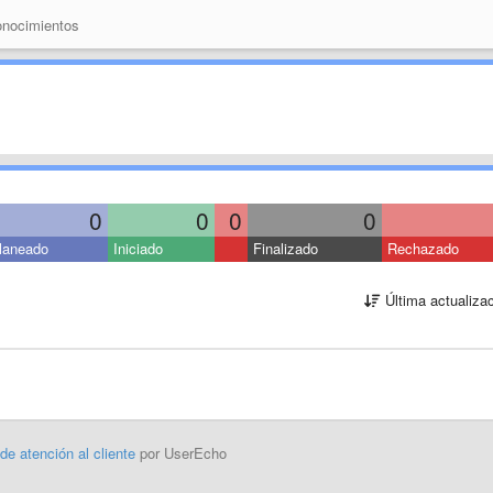
nocimientos
0
0
0
0
laneado
Iniciado
Finalizado
Rechazado
Última actualiza
 de atención al cliente
por UserEcho