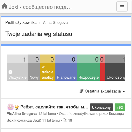
Joxi - сообщество поддержки
Profil użytkownika
Alina Snegova
Twoje zadania wg statusu
1
0
0
0
0
0
1
w
trakcie
Wszystkie
Nowy
analizy
Planowane
Rozpoczęte
Ukończony
O
Ostatnia aktualizacja
Ребят, сделайте так, чтобы можно было сделать скриншот изображения, которое не помещается целиком на экран (с полосой прокрутки), часто нужно, а делать несколько скриншотов неудобно.
Ukończony
+92
Alina Snegova
12 lat temu
•
Ostatnio zmodyfikowane przez
Команда
Joxi (Команда Joxi)
11 lat temu
•
19