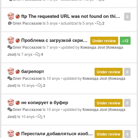
ftp The requested URL was not found on this server.
0
Олег Рассказов
fa 5 anys
•
actualitzat
fa 5 anys
•
2
Проблема с загрузкой скриншотов
Under review
+12
Олег Рассказов
fa 7 anys
•
updated by
Команда Joxi (Команда
Joxi)
fa 7 anys
•
4
багрепорт
Under review
0
Олег Рассказов
fa 10 anys
•
updated by
Команда Joxi (Команда
Joxi)
fa 10 anys
•
2
не копирует в буфер
Under review
0
Олег Рассказов
fa 10 anys
•
updated by
Команда Joxi (Команда
Joxi)
fa 10 anys
•
1
Перестали добавляться изображения в документы Google Docs
Under review
0