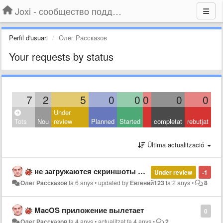
Joxi - сообщество поддержки
Perfil d'usuari
Олег Рассказов
Your requests by status
7
2
5
0
0
0
0
0
Under
Tots
Nou
review
Planned
Started
completat
rebutjat
Última actualització
не загружаются скриншоты на сервер joxi
Under review
-1
Олег Рассказов
fa 6 anys
•
updated by
Евгений123
fa 2 anys
•
8
MacOS приложение вылетает
0
Олег Рассказов
fa 4 anys
•
actualitzat
fa 4 anys
•
2