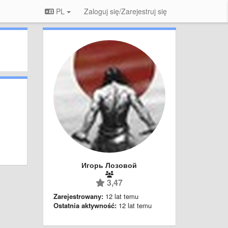
PL
Zaloguj się/Zarejestruj się
Игорь Лозовой
3,47
Zarejestrowany:
12 lat temu
Ostatnia aktywność:
12 lat temu