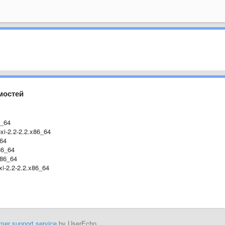
мостей
6_64
xi-2.2-2.2.x86_64
_64
86_64
x86_64
xi-2.2-2.2.x86_64
mer support service
by UserEcho