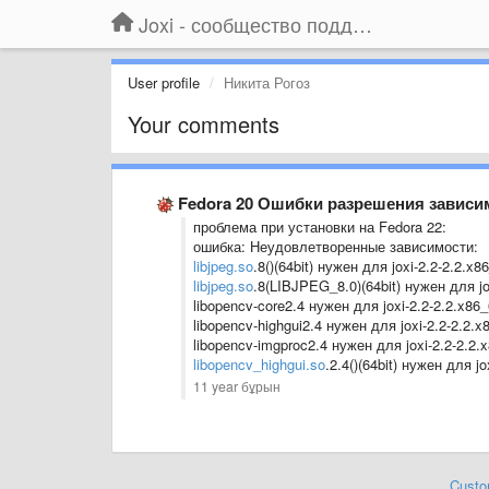
Joxi - сообщество поддержки
User profile
Никита Рогоз
Your comments
Fedora 20 Ошибки разрешения зависи
проблема при установки на Fedora 22:
ошибка: Неудовлетворенные зависимости:
libjpeg.so
.8()(64bit) нужен для joxi-2.2-2.2.x8
libjpeg.so
.8(LIBJPEG_8.0)(64bit) нужен для jo
libopencv-core2.4 нужен для joxi-2.2-2.2.x86
libopencv-highgui2.4 нужен для joxi-2.2-2.2.x
libopencv-imgproc2.4 нужен для joxi-2.2-2.2.
libopencv_highgui.so
.2.4()(64bit) нужен для jo
11 year бұрын
Custo