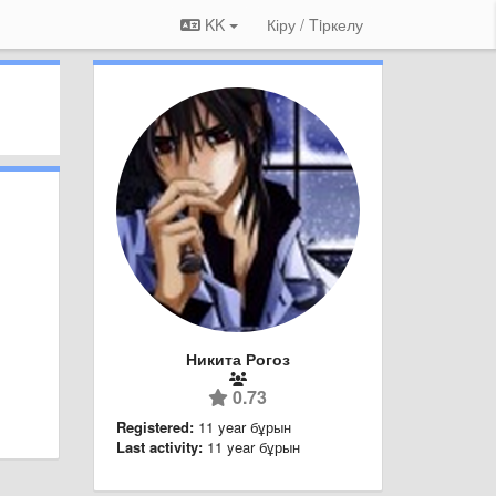
KK
Кіру / Tiркелу
Никита Рогоз
0.73
Registered:
11 year бұрын
Last activity:
11 year бұрын