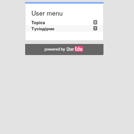
User menu
Topics
0
Түсіндірме
1