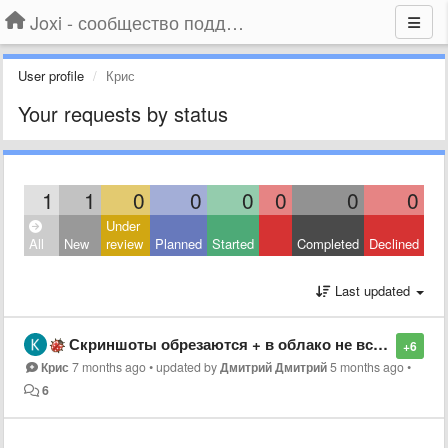
Joxi - сообщество поддержки
User profile
Крис
Your requests by status
1
1
0
0
0
0
0
0
Under
All
New
review
Planned
Started
Completed
Declined
Last updated
Скриншоты обрезаются + в облако не все выгружаются
+6
Крис
7 months ago
•
updated by
Дмитрий Дмитрий
5 months ago
•
6