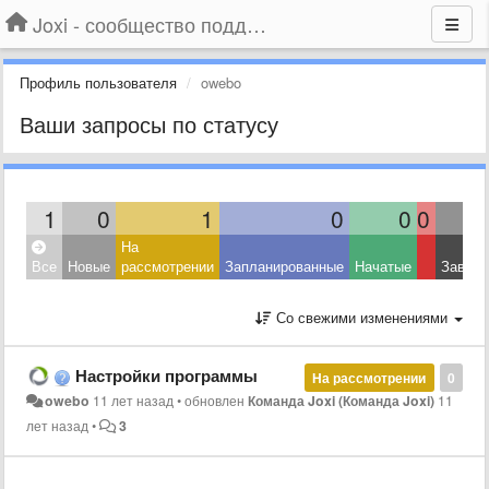
Joxi - сообщество поддержки
Профиль пользователя
owebo
Ваши запросы по статусу
1
0
1
0
0
0
На
Все
Новые
рассмотрении
Запланированные
Начатые
Завер
Со свежими изменениями
Настройки программы
На рассмотрении
0
owebo
11 лет назад
•
обновлен
Команда Joxi (Команда Joxi)
11
лет назад
•
3