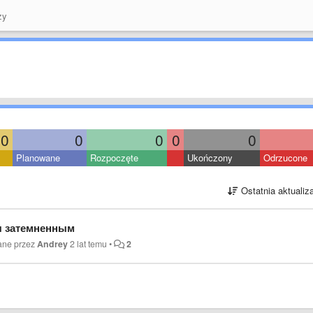
zy
0
0
0
0
0
Planowane
Rozpoczęte
Ukończony
Odrzucone
Ostatnia aktualiz
я затемненным
ane przez
Andrey
2 lat temu
•
2