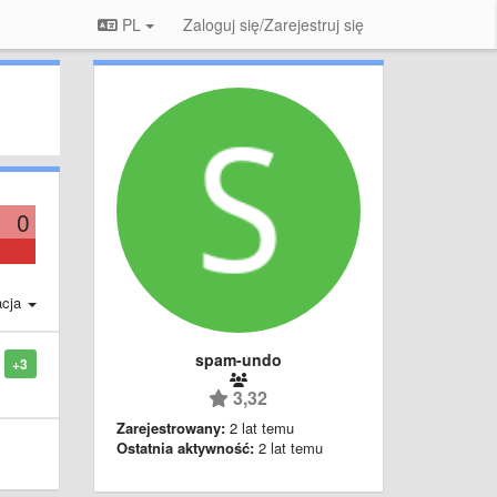
PL
Zaloguj się/Zarejestruj się
0
acja
spam-undo
+3
3,32
Zarejestrowany:
2 lat temu
Ostatnia aktywność:
2 lat temu