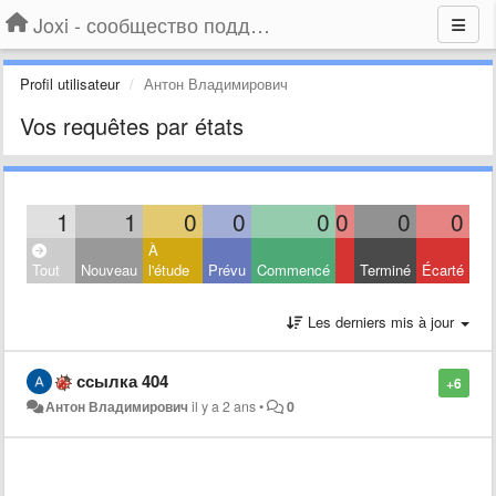
Joxi - сообщество поддержки
Profil utilisateur
Антон Владимирович
Vos requêtes par états
1
1
0
0
0
0
0
0
À
Tout
Nouveau
l'étude
Prévu
Commencé
Terminé
Écarté
Les derniers mis à jour
ссылка 404
+6
Антон Владимирович
il y a 2 ans
•
0