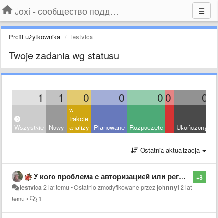
Joxi - сообщество поддержки
Profil użytkownika
lestvica
Twoje zadania wg statusu
1
1
0
0
0
0
0
w
trakcie
Wszystkie
Nowy
analizy
Planowane
Rozpoczęte
Ukończony
O
Ostatnia aktualizacja
У кого проблема с авторизацией или регистрацией.
+8
lestvica
2 lat temu
•
Ostatnio zmodyfikowane przez
johnnyf
2 lat
temu
•
1