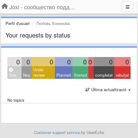
Joxi - сообщество поддержки
Perfil d'usuari
Любовь Кононова
Your requests by status
0
0
0
0
0
0
0
0
Under
Tots
Nou
review
Planned
Started
completat
rebutjat
Última actualització
No topics
Customer support service
by UserEcho