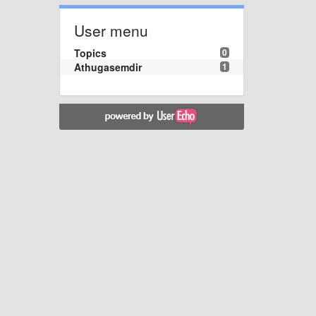
User menu
Topics
0
Athugasemdir
1