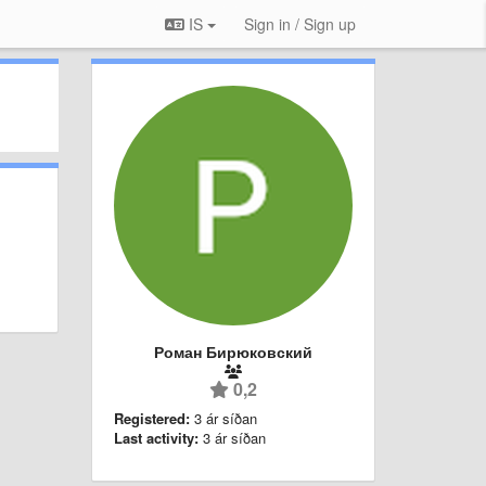
IS
Sign in / Sign up
Роман Бирюковский
0,2
Registered:
3 ár síðan
Last activity:
3 ár síðan