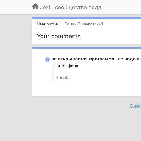
Joxi - сообщество поддержки
User profile
Роман Бирюковский
Your comments
не открывается программа . ее надо с
Та же фигня.
3 ár síðan
Custo