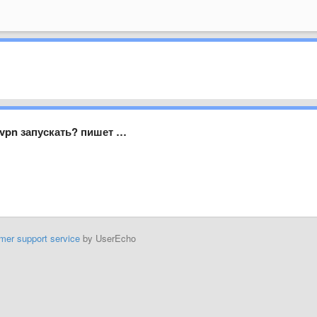
 vpn запускать? пишет …
mer support service
by UserEcho