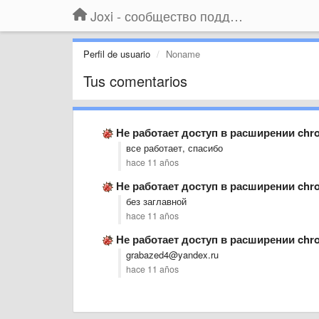
Joxi - сообщество поддержки
Perfil de usuario
Noname
Tus comentarios
Не работает доступ в расширении chr
все работает, спасибо
hace 11 años
Не работает доступ в расширении chr
без заглавной
hace 11 años
Не работает доступ в расширении chr
grabazed4@yandex.ru
hace 11 años