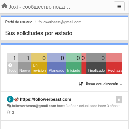
Joxi - сообщество поддержки
Perfil de usuario
followerbeast@gmail com
Sus solicitudes por estado
1
1
0
0
0
0
0
0
En
Todo
Nuevo
revisión
Planeado
Iniciado
Finalizado
Rechazado
Última actualización
https://followerbeast.com
0
followerbeast@gmail com
hace 3 años
•
actualizado
hace 3 años
•
2