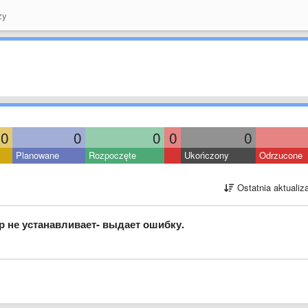
zy
0
0
0
0
0
Planowane
Rozpoczęte
Ukończony
Odrzucone
Ostatnia aktualiz
р не устанавливает- выдает ошибку.