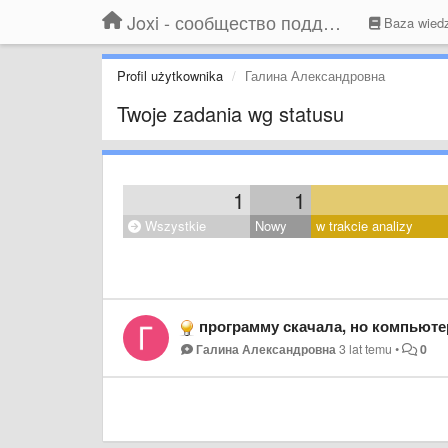
Joxi - сообщество поддержки
Baza wied
Profil użytkownika
Галина Александровна
Twoje zadania wg statusu
1
1
Wszystkie
Nowy
w trakcie analizy
программу скачала, но компьюте
Галина Александровна
3 lat temu
•
0