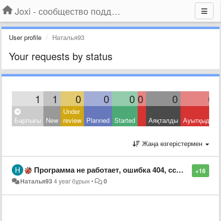
Joxi - сообщество поддержки
User profile
Наталья93
Your requests by status
1
1
0
0
0
0
0
0
Under
Барлығы
New
review
Planned
Started
Аяқталды
Ауытқыды
Жаңа өзгерістермен
Программа не работает, ошибка 404, ссылки не открываются
+16
Наталья93
4 year бұрын
•
0