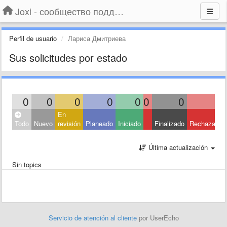
Joxi - сообщество поддержки
Perfil de usuario
Лариса Дмитриева
Sus solicitudes por estado
0
0
0
0
0
0
0
0
En
Todo
Nuevo
revisión
Planeado
Iniciado
Finalizado
Rechazado
Última actualización
Sin topics
Servicio de atención al cliente
por UserEcho