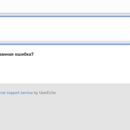
нанная ошибка?
mer support service
by UserEcho