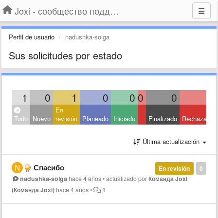
Joxi - сообщество поддержки
Perfil de usuario
nadushka-solga
Sus solicitudes por estado
1
0
1
0
0
0
0
0
En
Todo
Nuevo
revisión
Planeado
Iniciado
Finalizado
Rechazado
Última actualización
Спасибо
En revisión
0
nadushka-solga
hace 4 años
•
actualizado por
Команда Joxi
(Команда Joxi)
hace 4 años
•
1